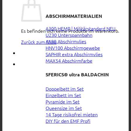
ABSCHIRMMATERIALIEN
A300 HEMP | Militärstandard
Es befinden sich keine Produkte im Warenkorb.
U230 Unterspannbahn
A190 Abschirmvlies
Zurück zum Shop
HNV100 Abschirmgewebe
SAPHIR extra Abschirmvlies
MAX54 Abschirmfarbe
SFERICS® ultra BALDACHIN
Doppelbett im Set
Einzelbett im Set
Pyramide im Set
Queensize im Set
14 Tage risikofrei mieten
DIY für den EMF Profi