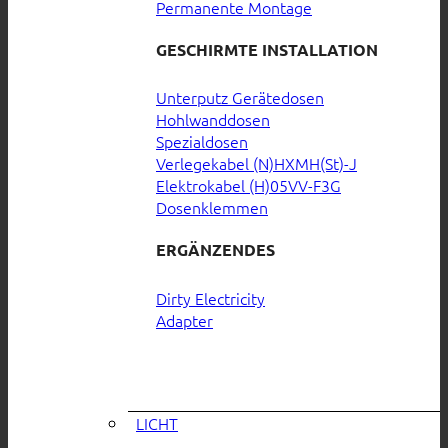
Permanente Montage
GESCHIRMTE INSTALLATION
Unterputz Gerätedosen
Hohlwanddosen
Spezialdosen
Verlegekabel (N)HXMH(St)-J
Elektrokabel (H)05VV-F3G
Dosenklemmen
ERGÄNZENDES
Dirty Electricity
Adapter
LICHT