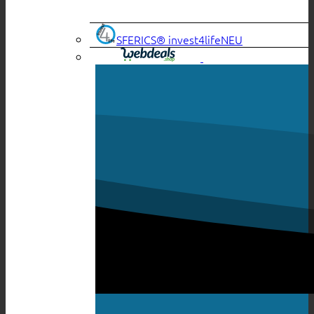
SFERICS® invest4life