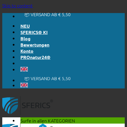
🔆 EINFACH. FUNKTIONIERT.
Skip to content
🔆 EHRLICH. TRANSPARENT.
📦 VERSAND AB € 5,50
🔖 KAUF AUF RECHNUNG
NEU
SFERICS® KI
Blog
Bewertungen
Konto
PROnatur24®
🔆 EINFACH. FUNKTIONIERT.
🔆 EHRLICH. TRANSPARENT.
📦 VERSAND AB € 5,50
🔖 KAUF AUF RECHNUNG
Surfe in allen
KATEGORIEN