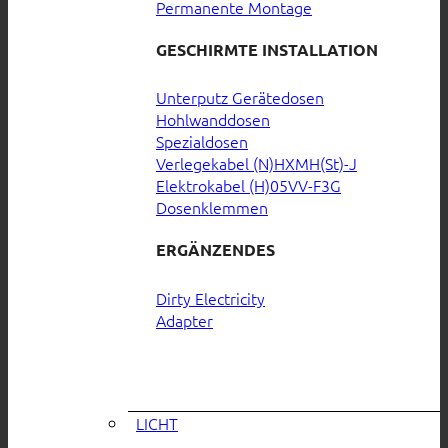
Permanente Montage
GESCHIRMTE INSTALLATION
Unterputz Gerätedosen
Hohlwanddosen
Spezialdosen
Verlegekabel (N)HXMH(St)-J
Elektrokabel (H)05VV-F3G
Dosenklemmen
ERGÄNZENDES
Dirty Electricity
Adapter
LICHT