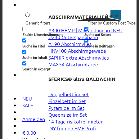
Suche
ABSCHIRMMATERIALIEN
Generic filters
Filter by Custom Post Type
A300 HEMP | Militärstandard
Exakte Übereinstimmung
Suche auf Seiten
U230 Unterspannbahn
A190 Abschirmvlies
Suche im Titel
Suche in Beiträgen
HNV100 Abschirmgewebe
SAPHIR extra Abschirmvlies
Suche im Inhalt
MAX54 Abschirmfarbe
Search in excerpt
SFERICS® ultra BALDACHIN
Doppelbett im Set
NEU
Einzelbett im Set
SALE
Pyramide im Set
Queensize im Set
Anmelden
14 Tage risikofrei mieten
DIY für den EMF Profi
€
0,00