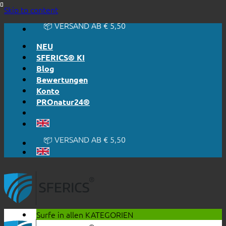
🔆 EINFACH. FUNKTIONIERT.
Skip to content
🔆 EHRLICH. TRANSPARENT.
📦 VERSAND AB € 5,50
🔖 KAUF AUF RECHNUNG
NEU
SFERICS® KI
Blog
Bewertungen
Konto
PROnatur24®
🔆 EINFACH. FUNKTIONIERT.
🔆 EHRLICH. TRANSPARENT.
📦 VERSAND AB € 5,50
🔖 KAUF AUF RECHNUNG
Surfe in allen
KATEGORIEN