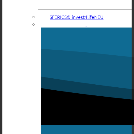
SFERICS® invest4life